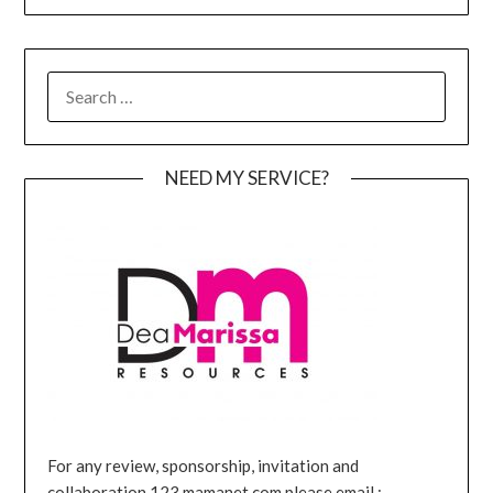
SEARCH
FOR:
NEED MY SERVICE?
For any review, sponsorship, invitation and
collaboration 123.mamanet.com please email :