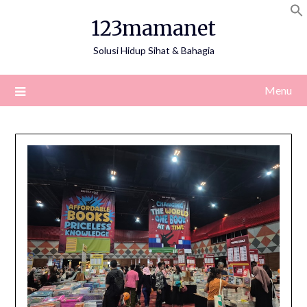
Skip
123mamanet
to
content
Solusi Hidup Sihat & Bahagia
Menu