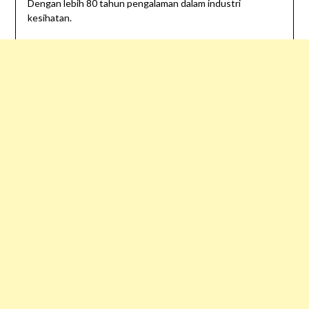
Dengan lebih 80 tahun pengalaman dalam industri
kesihatan.