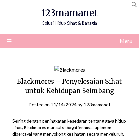
Skip
123mamanet
to
content
Solusi Hidup Sihat & Bahagia
Menu
Blackmores – Penyelesaian Sihat
untuk Kehidupan Seimbang
Posted on
11/14/2024
by
123mamanet
Seiring dengan peningkatan kesedaran tentang gaya hidup
sihat, Blackmores muncul sebagai jenama suplemen
dipercayai yang menyokong kesihatan secara menyeluruh.