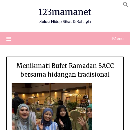
Skip
123mamanet
to
content
Solusi Hidup Sihat & Bahagia
Menu
Menikmati Bufet Ramadan SACC
bersama hidangan tradisional