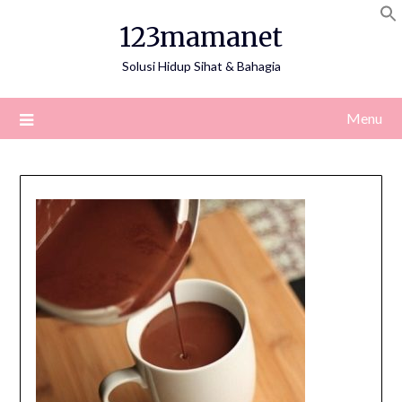
Skip
123mamanet
to
content
Solusi Hidup Sihat & Bahagia
Menu