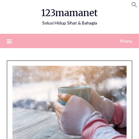
Skip
123mamanet
to
content
Solusi Hidup Sihat & Bahagia
Menu