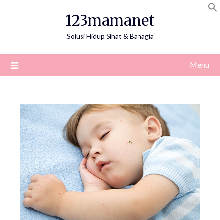
Skip
123mamanet
to
content
Solusi Hidup Sihat & Bahagia
Menu