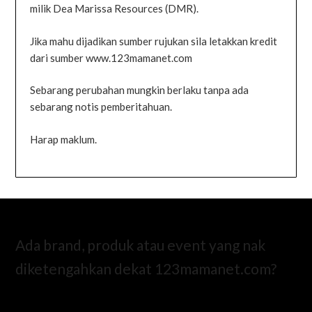
milik Dea Marissa Resources (DMR).
Jika mahu dijadikan sumber rujukan sila letakkan kredit
dari sumber www.123mamanet.com
Sebarang perubahan mungkin berlaku tanpa ada
sebarang notis pemberitahuan.
Harap maklum.
Ada brand, produk atau event yang nak
diketengahkan dekat 123mamanet.com?