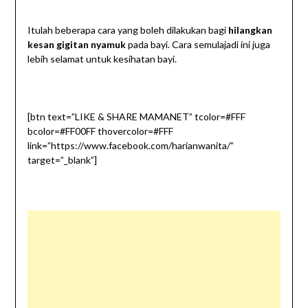
Itulah beberapa cara yang boleh dilakukan bagi
hilangkan
kesan gigitan nyamuk
pada bayi. Cara semulajadi ini juga
lebih selamat untuk kesihatan bayi.
[btn text=”LIKE & SHARE MAMANET” tcolor=#FFF
bcolor=#FF00FF thovercolor=#FFF
link=”https://www.facebook.com/harianwanita/”
target=”_blank”]