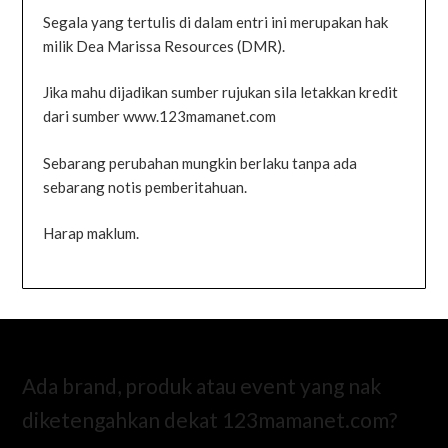
Segala yang tertulis di dalam entri ini merupakan hak
milik Dea Marissa Resources (DMR).
Jika mahu dijadikan sumber rujukan sila letakkan kredit
dari sumber www.123mamanet.com
Sebarang perubahan mungkin berlaku tanpa ada
sebarang notis pemberitahuan.
Harap maklum.
Ada brand, produk atau event yang nak
diketengahkan dekat 123mamanet.com?