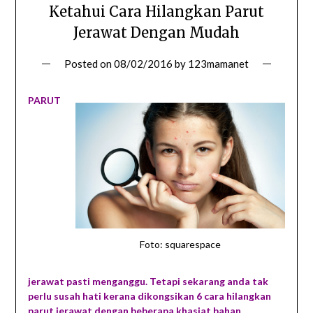
Ketahui Cara Hilangkan Parut
Jerawat Dengan Mudah
Posted on
08/02/2016
by
123mamanet
PARUT
Foto: squarespace
jerawat pasti menganggu. Tetapi sekarang anda tak
perlu susah hati kerana dikongsikan 6 cara hilangkan
parut jerawat dengan beberapa khasiat bahan