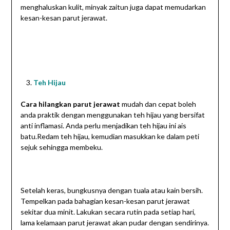
menghaluskan kulit, minyak zaitun juga dapat memudarkan
kesan-kesan parut jerawat.
Teh Hijau
Cara hilangkan parut jerawat
mudah dan cepat boleh
anda praktik dengan menggunakan teh hijau yang bersifat
anti inflamasi. Anda perlu menjadikan teh hijau ini ais
batu.Redam teh hijau, kemudian masukkan ke dalam peti
sejuk sehingga membeku.
Setelah keras, bungkusnya dengan tuala atau kain bersih.
Tempelkan pada bahagian kesan-kesan parut jerawat
sekitar dua minit. Lakukan secara rutin pada setiap hari,
lama kelamaan parut jerawat akan pudar dengan sendirinya.