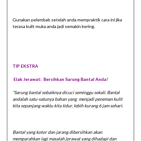
Gunakan pelembab setelah anda mempraktik cara ini jika
terasa kulit muka anda jadi semakin kering.
TIP EKSTRA
Elak Jerawat: Bersihkan Sarung Bantal Anda!
“Sarung bantal sebaiknya dicuci seminggu sekali. Bantal
andalah satu-satunya bahan yang menjadi peneman kulit
kita sepanjang waktu kita tidur, lebih kurang 6 jam sehari.
Bantal yang kotor dan jarang dibersihkan akan
memparahkan lagi masalah jerawat yang dihadapi dan