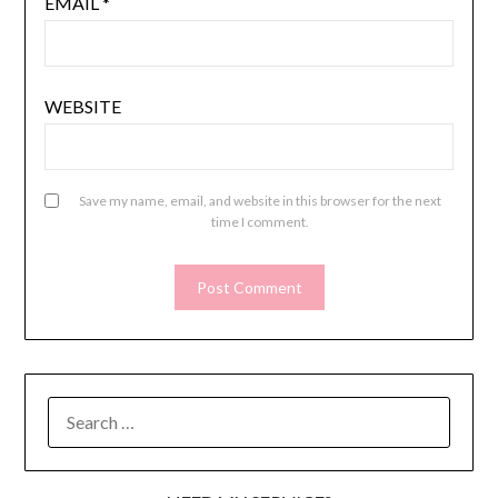
EMAIL
*
WEBSITE
Save my name, email, and website in this browser for the next
time I comment.
SEARCH
FOR: