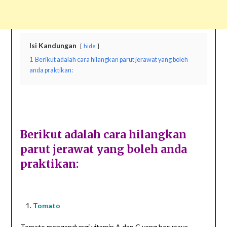
Isi Kandungan
hide
1
Berikut adalah cara hilangkan parut jerawat yang boleh
anda praktikan:
Berikut adalah cara hilangkan
parut jerawat yang boleh anda
praktikan:
Tomato
Tomato mengandungi vitamin A dan C yang berupaya