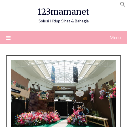
Skip
123mamanet
to
content
Solusi Hidup Sihat & Bahagia
Menu