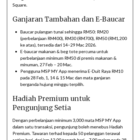
Square.
Ganjaran Tambahan dan E-Baucar
Baucar pulangan tunai sehingga RM50: RM20
(perbelanjaan RM400), RM30 (RM700), RM50 (RM1,200
ke atas), tersedia dari 14–29 Mac 2026.
E-baucar makanan & beg tote percuma untuk
perbelanjaan minimum RM50 di premis makanan &
minuman, 27 Feb – 20 Mac.
Pengguna MSP MY App menerima E-Duit Raya RM10
pada 28 Feb, 1, 14 & 15 Mac dan mata ganjaran
berganda hujung minggu terpilih.
Hadiah Premium untuk
Pengunjung Setia
Dengan perbelanjaan minimum 3,000 mata MSP MY App
dalam satu transaksi, pengunjung boleh menebus Hadiah
Premium. Tawaran terhad kepada 50 pelanggan terawal
setiap hari, dari jam 12.00 tengah hari – 7.00 malam pada 28