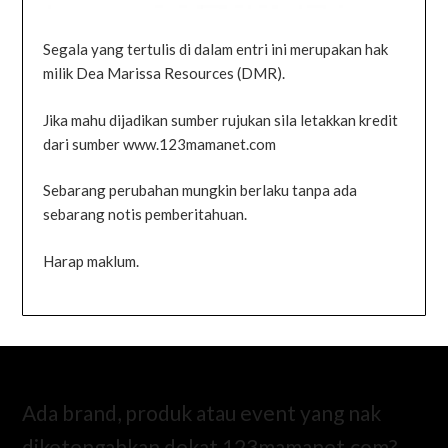
Segala yang tertulis di dalam entri ini merupakan hak
milik Dea Marissa Resources (DMR).
Jika mahu dijadikan sumber rujukan sila letakkan kredit
dari sumber www.123mamanet.com
Sebarang perubahan mungkin berlaku tanpa ada
sebarang notis pemberitahuan.
Harap maklum.
Ada brand, produk atau event yang nak
diketengahkan dekat 123mamanet.com?