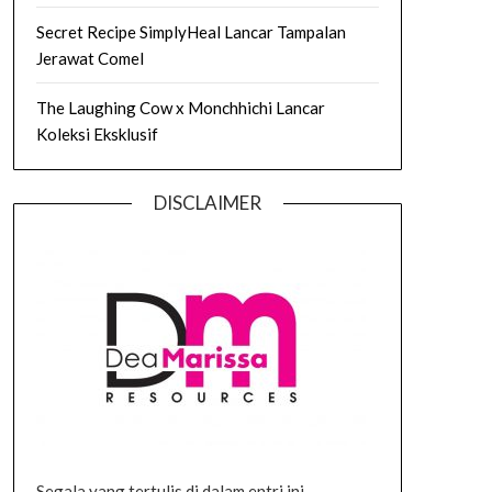
Secret Recipe SimplyHeal Lancar Tampalan
Jerawat Comel
The Laughing Cow x Monchhichi Lancar
Koleksi Eksklusif
DISCLAIMER
Segala yang tertulis di dalam entri ini