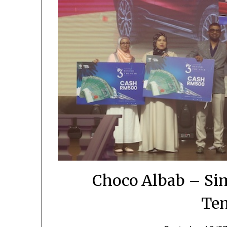
Choco Albab – Si
Te