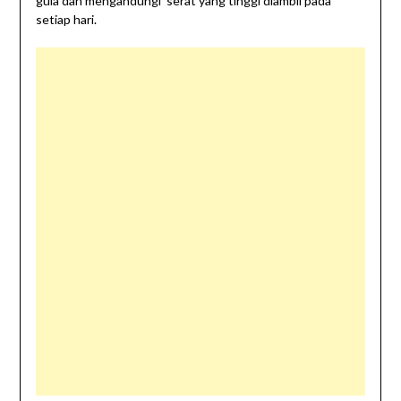
gula dan mengandungi serat yang tinggi diambil pada
setiap hari.