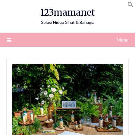
Skip
123mamanet
to
content
Solusi Hidup Sihat & Bahagia
Menu