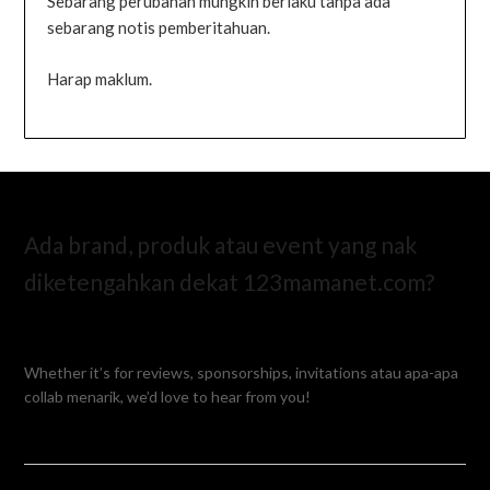
Sebarang perubahan mungkin berlaku tanpa ada
sebarang notis pemberitahuan.
Harap maklum.
Ada brand, produk atau event yang nak
diketengahkan dekat 123mamanet.com?
Whether it’s for reviews, sponsorships, invitations atau apa-apa
collab menarik, we’d love to hear from you!