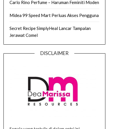
Carlo Rino Perfume – Haruman Feminiti Moden
Midea 99 Speed Mart Perluas Akses Pengguna
Secret Recipe SimplyHeal Lancar Tampalan
Jerawat Comel
DISCLAIMER
Segala yang tertulis di dalam entri ini