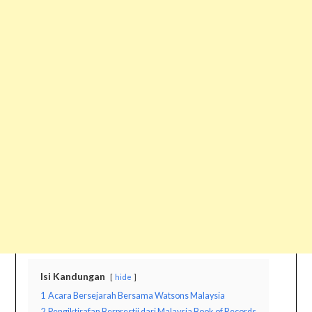
Isi Kandungan
hide
1
Acara Bersejarah Bersama Watsons Malaysia
2
Pengiktirafan Berprestij dari Malaysia Book of Records