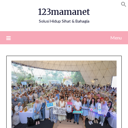
Skip
123mamanet
to
content
Solusi Hidup Sihat & Bahagia
Menu