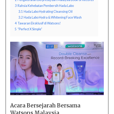
3
Rahsia Kehebatan Pembersih Hada Labo
3.1
Hada Labo Hydrating Cleansing Oil
3.2
Hada Labo Hydra & Whitening Face Wash
4
Tawaran Eksklusif di Watsons!
5
“Perfect X Simple”
Acara Bersejarah Bersama
Watsons Malaysia