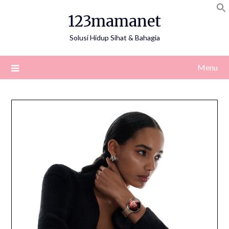
Skip
123mamanet
to
content
Solusi Hidup Sihat & Bahagia
Menu