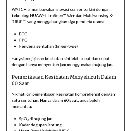
WATCH 5 membawakan inovasi sensor terkini dengan
t
eknologi HUAWEI TruSeen™ 5.5+ dan Multi-sensing X-
TRUE™ yang menggabungkan tiga penderia utama:
ECG
PPG
Penderia sentuhan (finger-type)
Fungsi penjejakan kesihatan kini lebih tepat dan cepat
dengan hanya menyentuh jam menggunakan hujung jari.
Pemeriksaan Kesihatan Menyeluruh Dalam
60 Saat
Nikmati ciri pemeriksaan kesihatan komprehensif dengan
satu sentuhan. Hanya dalam
60 saat
, anda boleh
memantau:
SpO₂ di hujung jari
Kadar degupan jantung
Heart Rate Variability (HRV)