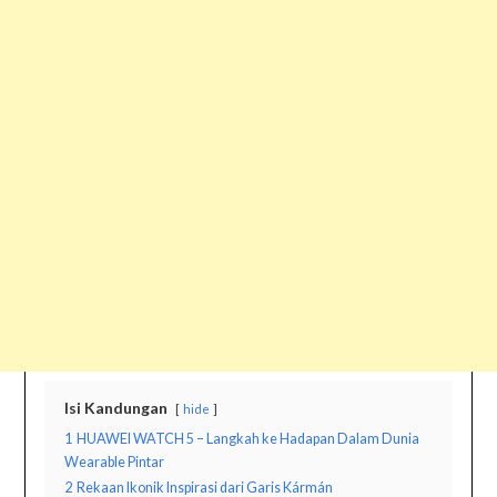
Isi Kandungan
hide
1
HUAWEI WATCH 5 – Langkah ke Hadapan Dalam Dunia
Wearable Pintar
2
Rekaan Ikonik Inspirasi dari Garis Kármán