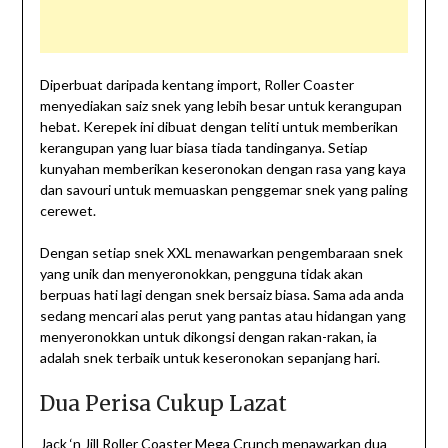
Diperbuat daripada kentang import, Roller Coaster
menyediakan saiz snek yang lebih besar untuk kerangupan
hebat. Kerepek ini dibuat dengan teliti untuk memberikan
kerangupan yang luar biasa tiada tandinganya. Setiap
kunyahan memberikan keseronokan dengan rasa yang kaya
dan savouri untuk memuaskan penggemar snek yang paling
cerewet.
Dengan setiap snek XXL menawarkan pengembaraan snek
yang unik dan menyeronokkan, pengguna tidak akan
berpuas hati lagi dengan snek bersaiz biasa. Sama ada anda
sedang mencari alas perut yang pantas atau hidangan yang
menyeronokkan untuk dikongsi dengan rakan-rakan, ia
adalah snek terbaik untuk keseronokan sepanjang hari.
Dua Perisa Cukup Lazat
Jack ‘n Jill Roller Coaster Mega Crunch menawarkan dua