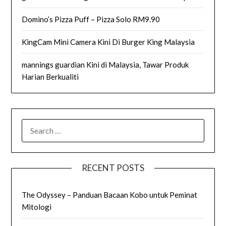
Domino’s Pizza Puff – Pizza Solo RM9.90
KingCam Mini Camera Kini Di Burger King Malaysia
mannings guardian Kini di Malaysia, Tawar Produk
Harian Berkualiti
SEARCH
FOR:
RECENT POSTS
The Odyssey – Panduan Bacaan Kobo untuk Peminat
Mitologi