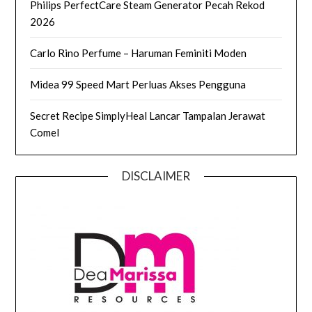
Philips PerfectCare Steam Generator Pecah Rekod
2026
Carlo Rino Perfume – Haruman Feminiti Moden
Midea 99 Speed Mart Perluas Akses Pengguna
Secret Recipe SimplyHeal Lancar Tampalan Jerawat
Comel
DISCLAIMER