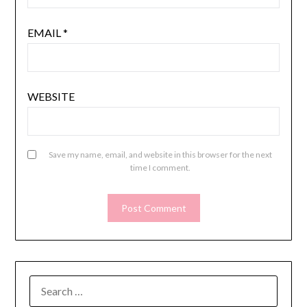
EMAIL
*
WEBSITE
Save my name, email, and website in this browser for the next
time I comment.
SEARCH
FOR: