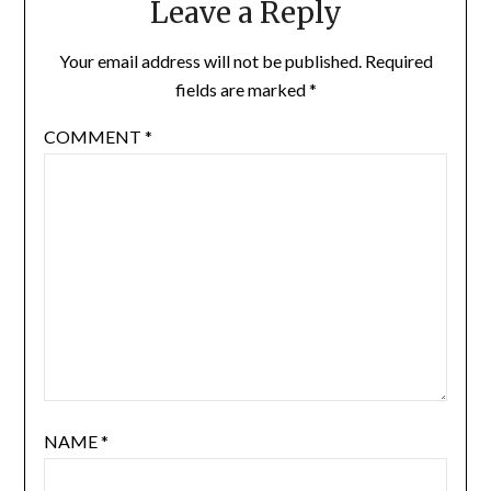
Leave a Reply
Your email address will not be published.
Required
fields are marked
*
COMMENT
*
NAME
*