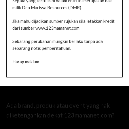
Segala yang tertulis di dalam entri ini merupakan hak
milik Dea Marissa Resources (DMR).
Jika mahu dijadikan sumber rujukan sila letakkan kredit
dari sumber www.123mamanet.com
Sebarang perubahan mungkin berlaku tanpa ada
sebarang notis pemberitahuan.
Harap maklum.
Ada brand, produk atau event yang nak
diketengahkan dekat 123mamanet.com?