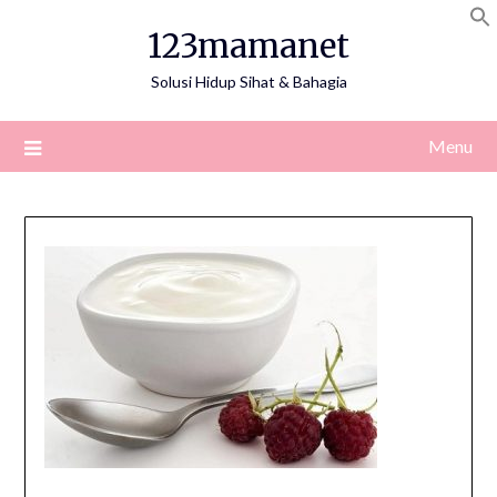
Skip
123mamanet
to
content
Solusi Hidup Sihat & Bahagia
Menu