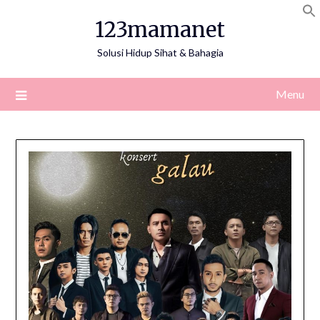
Skip
123mamanet
to
content
Solusi Hidup Sihat & Bahagia
Menu