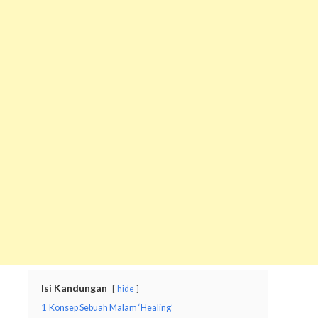
Isi Kandungan
hide
1
Konsep Sebuah Malam ‘Healing’