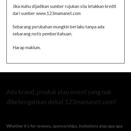
Jika mahu dijadikan sumber rujukan sila letakkan kredit
dari sumber www.123mamanet.com
Sebarang perubahan mungkin berlaku tanpa ada
sebarang notis pemberitahuan.
Harap maklum.
Ada brand, produk atau event yang nak
diketengahkan dekat 123mamanet.com?
Whether it’s for reviews, sponsorships, invitations atau apa-apa