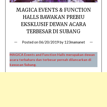
MAGICA EVENTS & FUNCTION
HALLS BAWAKAN PREBIU
EKSKLUSIF DEWAN ACARA
TERBESAR DI SUBANG
Posted on
06/20/2019
by
123mamanet
MAGICA Events and Function Halls merupakan dewan
acara terbaharu dan terbesar pernah dilancarkan di
kawasan Subang.