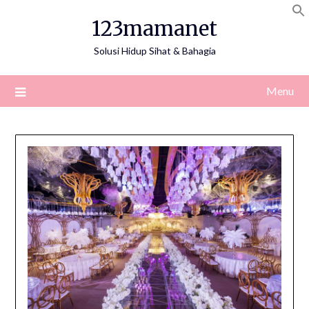
Skip
123mamanet
to
content
Solusi Hidup Sihat & Bahagia
Menu