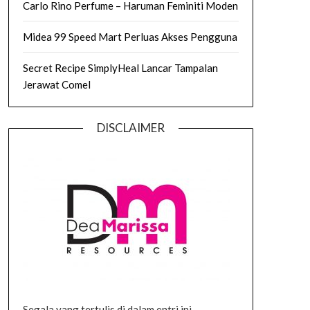
Carlo Rino Perfume – Haruman Feminiti Moden
Midea 99 Speed Mart Perluas Akses Pengguna
Secret Recipe SimplyHeal Lancar Tampalan
Jerawat Comel
DISCLAIMER
Segala yang tertulis di dalam entri ini