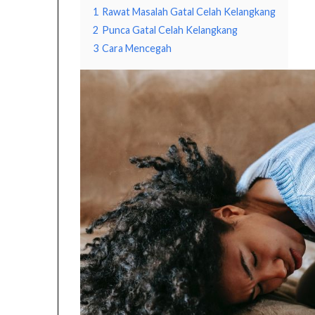
1
Rawat Masalah Gatal Celah Kelangkang
2
Punca Gatal Celah Kelangkang
3
Cara Mencegah