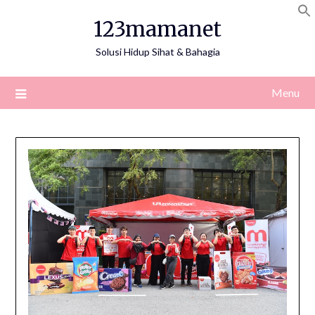
Skip
123mamanet
to
content
Solusi Hidup Sihat & Bahagia
Menu