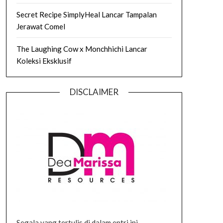
Secret Recipe SimplyHeal Lancar Tampalan
Jerawat Comel
The Laughing Cow x Monchhichi Lancar
Koleksi Eksklusif
DISCLAIMER
Segala yang tertulis di dalam entri ini