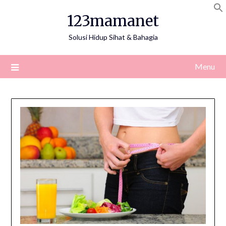
Skip
123mamanet
to
content
Solusi Hidup Sihat & Bahagia
Menu