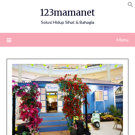
Skip
123mamanet
to
content
Solusi Hidup Sihat & Bahagia
Menu