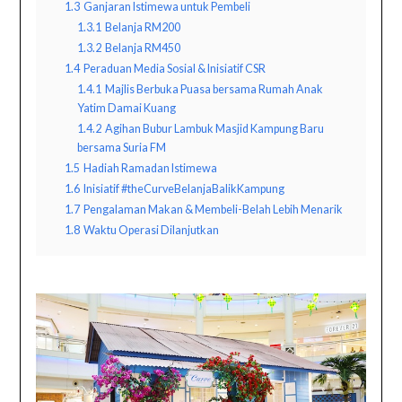
1.3
Ganjaran Istimewa untuk Pembeli
1.3.1
Belanja RM200
1.3.2
Belanja RM450
1.4
Peraduan Media Sosial & Inisiatif CSR
1.4.1
Majlis Berbuka Puasa bersama Rumah Anak
Yatim Damai Kuang
1.4.2
Agihan Bubur Lambuk Masjid Kampung Baru
bersama Suria FM
1.5
Hadiah Ramadan Istimewa
1.6
Inisiatif #theCurveBelanjaBalikKampung
1.7
Pengalaman Makan & Membeli-Belah Lebih Menarik
1.8
Waktu Operasi Dilanjutkan