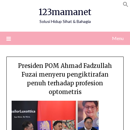
Skip
123mamanet
to
content
Solusi Hidup Sihat & Bahagia
Menu
Presiden POM Ahmad Fadzullah
Fuzai menyeru pengiktirafan
penuh terhadap profesion
optometris