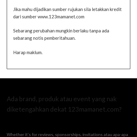
Jika mahu dijadikan sumber rujukan sila letakkan kredit
dari sumber www.123mamanet.com
Sebarang perubahan mungkin berlaku tanpa ada
sebarang notis pemberitahuan.
Harap maklum.
Ada brand, produk atau event yang nak
diketengahkan dekat 123mamanet.com?
Whether it’s for reviews, sponsorships, invitations atau apa-apa