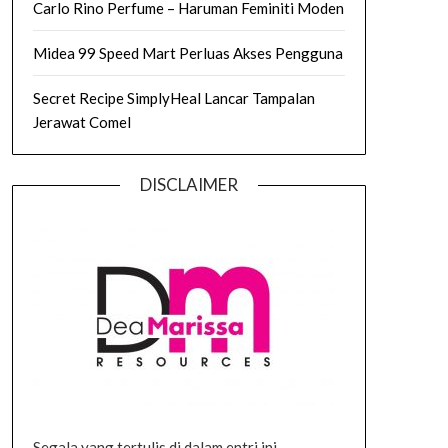
Carlo Rino Perfume – Haruman Feminiti Moden
Midea 99 Speed Mart Perluas Akses Pengguna
Secret Recipe SimplyHeal Lancar Tampalan
Jerawat Comel
DISCLAIMER
Segala yang tertulis di dalam entri ini