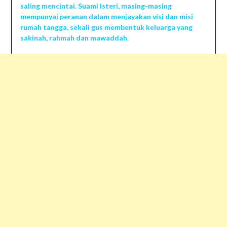
saling mencintai. Suami Isteri, masing-masing
mempunyai peranan dalam menjayakan visi dan misi
rumah tangga, sekali gus membentuk keluarga yang
sakinah, rahmah dan mawaddah.