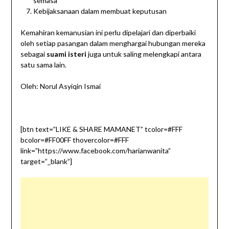
semasa
Kebijaksanaan dalam membuat keputusan
Kemahiran kemanusian ini perlu dipelajari dan diperbaiki
oleh setiap pasangan dalam menghargai hubungan mereka
sebagai
suami isteri
juga untuk saling melengkapi antara
satu sama lain.
Oleh: Norul Asyiqin Ismai
[btn text=”LIKE & SHARE MAMANET” tcolor=#FFF
bcolor=#FF00FF thovercolor=#FFF
link=”https://www.facebook.com/harianwanita”
target=”_blank”]