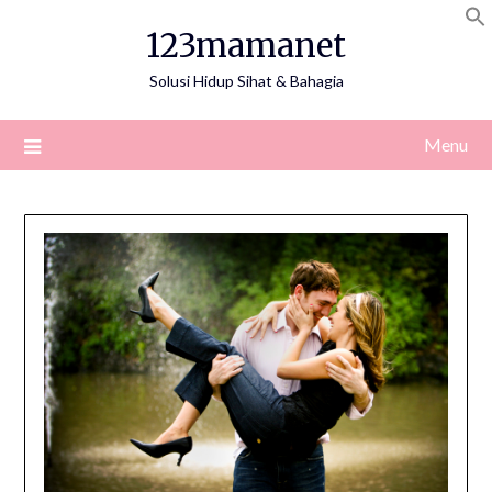
Skip
123mamanet
to
content
Solusi Hidup Sihat & Bahagia
Menu