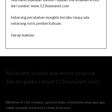
dari sumber www.123mamanet.com
Sebarang perubahan mungkin berlaku tanpa ada
sebarang notis pemberitahuan.
Harap maklum.
Ada brand, produk atau event yang nak
diketengahkan dekat 123mamanet.com?
Whether it’s for reviews, sponsorships, invitations atau apa-apa
collab menarik, we’d love to hear from you!