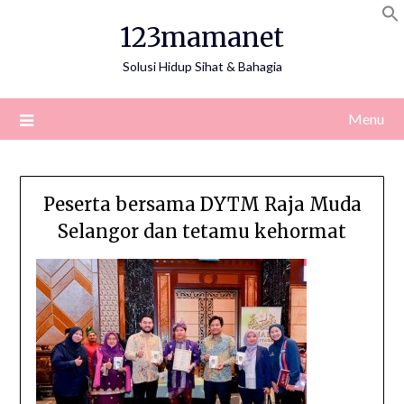
Skip
123mamanet
to
content
Solusi Hidup Sihat & Bahagia
Menu
Peserta bersama DYTM Raja Muda
Selangor dan tetamu kehormat