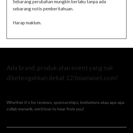
Sebarang perubahan mungkin berlaku tanpa ada
sebarang notis pemberitahuan.
Harap maklum.
Ada brand, produk atau event yang nak
diketengahkan dekat 123mamanet.com?
Whether it’s for reviews, sponsorships, invitations atau apa-apa
collab menarik, we’d love to hear from you!