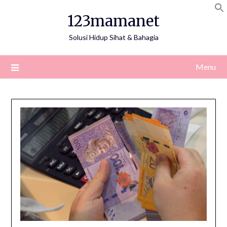
Skip
123mamanet
to
content
Solusi Hidup Sihat & Bahagia
Menu