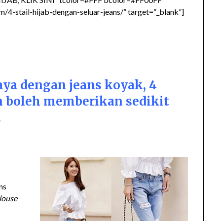
4-stail-hijab-dengan-seluar-jeans/” target=”_blank”]
aya dengan jeans koyak, 4
 boleh memberikan sedikit
.
ns
louse