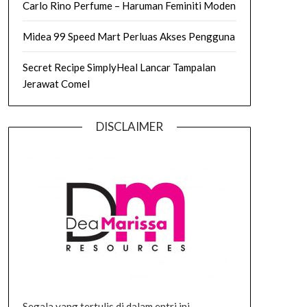
Carlo Rino Perfume – Haruman Feminiti Moden
Midea 99 Speed Mart Perluas Akses Pengguna
Secret Recipe SimplyHeal Lancar Tampalan
Jerawat Comel
DISCLAIMER
Segala yang tertulis di dalam entri ini