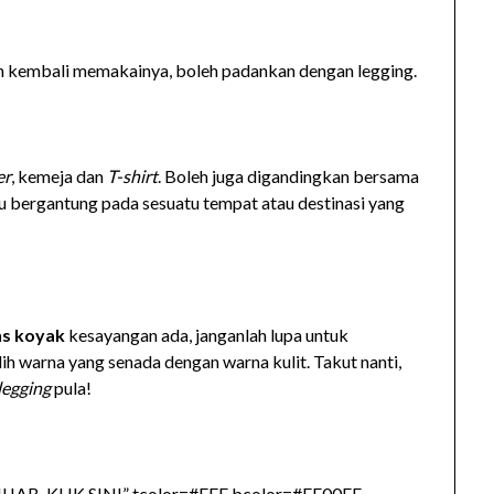
in kembali memakainya, boleh padankan dengan legging.
er
, kemeja dan
T-shirt
. Boleh juga digandingkan bersama
tu bergantung pada sesuatu tempat atau destinasi yang
ns koyak
kesayangan ada, janganlah lupa untuk
lih warna yang senada dengan warna kulit. Takut nanti,
legging
pula!
B, KLIK SINI” tcolor=#FFF bcolor=#FF00FF