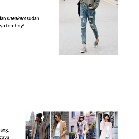
dan s
neakers
sudah
aya tomboy!
ang,
 gaya