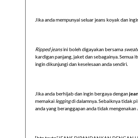
Jika anda mempunyai seluar jeans koyak dan ing
Ripped jeans
ini boleh digayakan bersama
sweat
kardigan panjang, jaket dan sebagainya. Semua i
ingin dikunjungi dan keselesaan anda sendiri.
Jika anda berhijab dan ingin bergaya dengan
jea
memakai
legging
di dalamnya. Sebaiknya tidak pi
anda yang beranggapan anda tidak mengenakan
[btn text=”JEANS DIPANDANKAN DENGAN HIJA