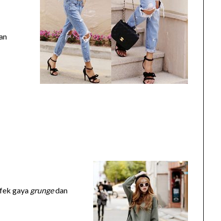
kan
efek gaya
grunge
dan