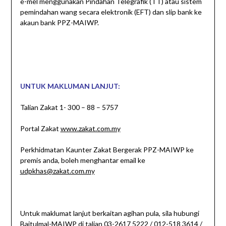
e-mel menggunakan Pindahan Telegrafik (TT) atau sistem
pemindahan wang secara elektronik (EFT) dan slip bank ke
akaun bank PPZ-MAIWP.
UNTUK MAKLUMAN LANJUT:
Talian Zakat 1- 300 – 88 – 5757
Portal Zakat
www.zakat.com.my
Perkhidmatan Kaunter Zakat Bergerak PPZ-MAIWP ke
premis anda, boleh menghantar email ke
udpkhas@zakat.com.my
Untuk maklumat lanjut berkaitan agihan pula, sila hubungi
Baitulmal-MAIWP di talian
03-2617 5222
/
012-518 3614
/