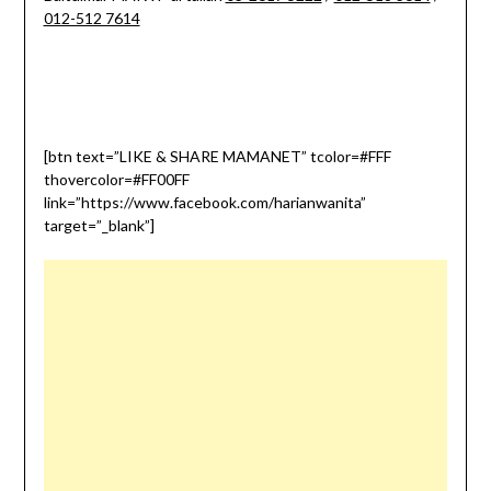
012-512 7614
[btn text=”LIKE & SHARE MAMANET” tcolor=#FFF
thovercolor=#FF00FF
link=”https://www.facebook.com/harianwanita”
target=”_blank”]