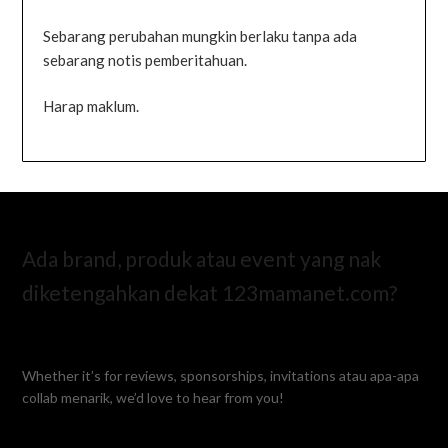
Sebarang perubahan mungkin berlaku tanpa ada
sebarang notis pemberitahuan.
Harap maklum.
Ada brand, produk atau event yang nak
diketengahkan dekat 123mamanet.com?
Whether it’s for reviews, sponsorships, invitations atau apa-apa
collab menarik, we’d love to hear from you!