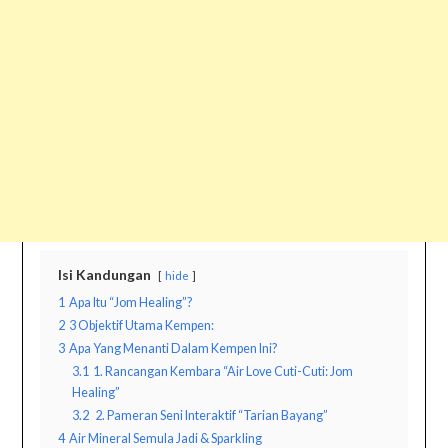
Isi Kandungan
hide
1
Apa Itu “Jom Healing”?
2
3 Objektif Utama Kempen:
3
Apa Yang Menanti Dalam Kempen Ini?
3.1
1. Rancangan Kembara “Air Love Cuti-Cuti: Jom
Healing”
3.2
️ 2. Pameran Seni Interaktif “Tarian Bayang”
4
Air Mineral Semula Jadi & Sparkling