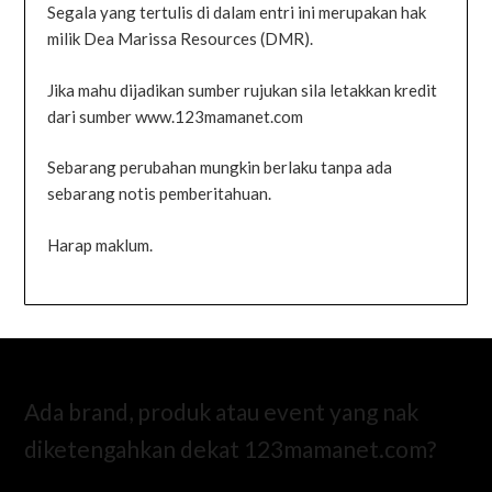
Segala yang tertulis di dalam entri ini merupakan hak
milik Dea Marissa Resources (DMR).
Jika mahu dijadikan sumber rujukan sila letakkan kredit
dari sumber www.123mamanet.com
Sebarang perubahan mungkin berlaku tanpa ada
sebarang notis pemberitahuan.
Harap maklum.
Ada brand, produk atau event yang nak
diketengahkan dekat 123mamanet.com?