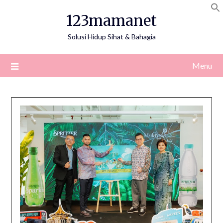
Skip
123mamanet
to
content
Solusi Hidup Sihat & Bahagia
Menu