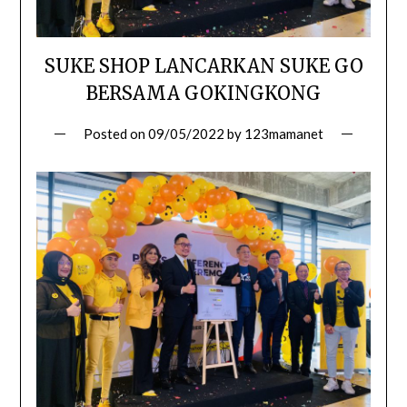
SUKE SHOP LANCARKAN SUKE GO
BERSAMA GOKINGKONG
Posted on
09/05/2022
by
123mamanet