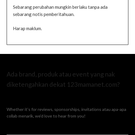
Sebarang perubahan mungkin berlaku tanpa ada
sebarang notis pemberitahuan.
Harap maklum.
Ada brand, produk atau event yang nak
diketengahkan dekat 123mamanet.com?
Whether it’s for reviews, sponsorships, invitations atau apa-apa
collab menarik, we’d love to hear from you!