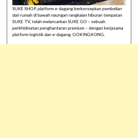
SUKE SHOP, platform e-dagang berkonsepkan pembelian
dari rumah di bawah naungan rangkaian hiburan tempatan
SUKE TV, telah melancarkan SUKE GO – sebuah
perkhidmatan penghantaran premium – dengan kerjasama
platform logistik dan e-dagang, GOKINGKONG.