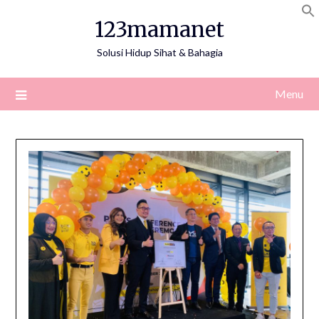
Skip
123mamanet
to
content
Solusi Hidup Sihat & Bahagia
Menu