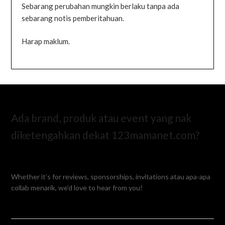
Sebarang perubahan mungkin berlaku tanpa ada
sebarang notis pemberitahuan.
Harap maklum.
Ada brand, produk atau event yang nak
diketengahkan dekat 123mamanet.com?
Whether it’s for reviews, sponsorships, invitations atau apa-apa
collab menarik, we’d love to hear from you!