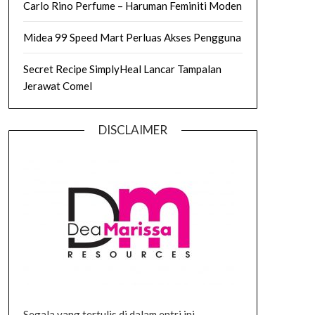
Carlo Rino Perfume – Haruman Feminiti Moden
Midea 99 Speed Mart Perluas Akses Pengguna
Secret Recipe SimplyHeal Lancar Tampalan
Jerawat Comel
DISCLAIMER
Segala yang tertulis di dalam entri ini