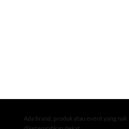
Ada brand, produk atau event yang nak
diketengahkan dekat