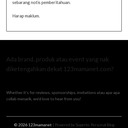
sebarang notis pemberitahuan.
Harap maklum.
Ada brand, produk atau event yang nak
diketengahkan dekat 123mamanet.com?
Whether it’s for reviews, sponsorships, invitations atau apa-apa
collab menarik, we’d love to hear from you!
© 2026 123mamanet
| Powered by Superbs
Personal Blog