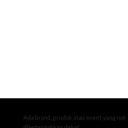
Ada brand, produk atau event yang nak
diketengahkan dekat