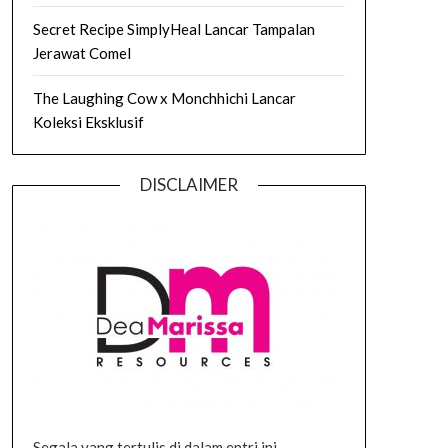
Secret Recipe SimplyHeal Lancar Tampalan
Jerawat Comel
The Laughing Cow x Monchhichi Lancar
Koleksi Eksklusif
DISCLAIMER
Segala yang tertulis di dalam entri ini