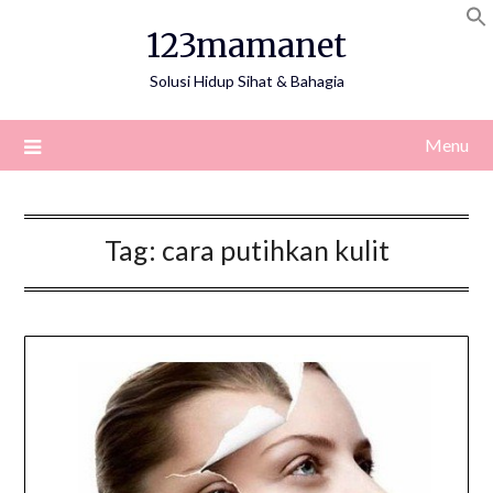
Skip
123mamanet
to
content
Solusi Hidup Sihat & Bahagia
Menu
Tag:
cara putihkan kulit