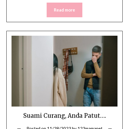
Read more
Suami Curang, Anda Patut….
Posted on
11/28/2023
by
123mamanet