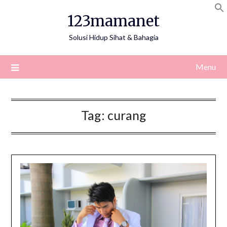
Skip
123mamanet
to
content
Solusi Hidup Sihat & Bahagia
Menu
Tag:
curang