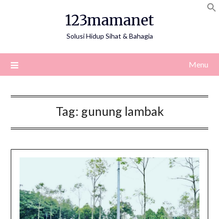
Skip
123mamanet
to
content
Solusi Hidup Sihat & Bahagia
Menu
Tag:
gunung lambak