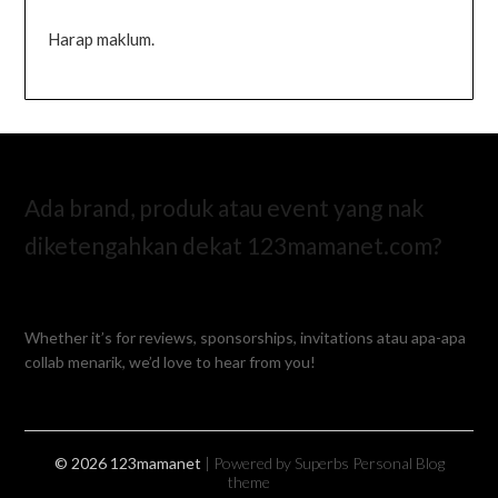
Harap maklum.
Ada brand, produk atau event yang nak
diketengahkan dekat 123mamanet.com?
Whether it’s for reviews, sponsorships, invitations atau apa-apa
collab menarik, we’d love to hear from you!
© 2026 123mamanet
| Powered by Superbs
Personal Blog
theme