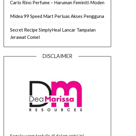
Carlo Rino Perfume – Haruman Feminiti Moden
Midea 99 Speed Mart Perluas Akses Pengguna
Secret Recipe SimplyHeal Lancar Tampalan
Jerawat Comel
DISCLAIMER
Segala yang tertulis di dalam entri ini