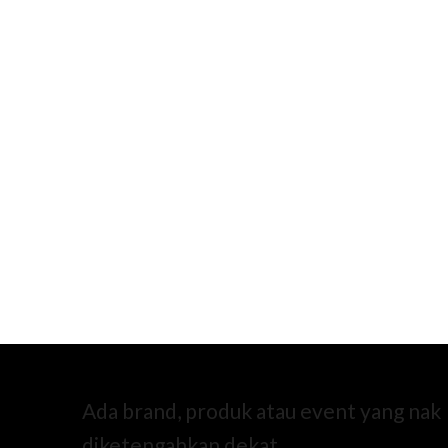
Ada brand, produk atau event yang nak
diketengahkan dekat