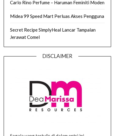
Carlo Rino Perfume – Haruman Feminiti Moden
Midea 99 Speed Mart Perluas Akses Pengguna
Secret Recipe SimplyHeal Lancar Tampalan
Jerawat Comel
DISCLAIMER
Segala yang tertulis di dalam entri ini