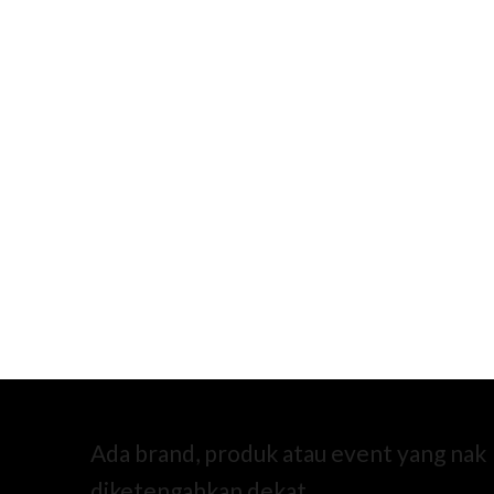
Ada brand, produk atau event yang nak
diketengahkan dekat