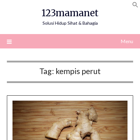
Skip
123mamanet
to
content
Solusi Hidup Sihat & Bahagia
Menu
Tag:
kempis perut