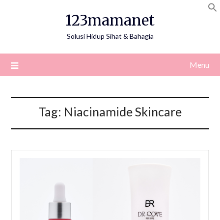
Skip
123mamanet
to
content
Solusi Hidup Sihat & Bahagia
Menu
Tag:
Niacinamide Skincare