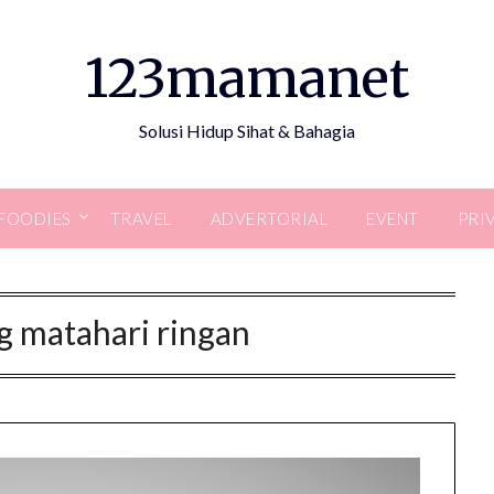
123mamanet
Solusi Hidup Sihat & Bahagia
FOODIES
TRAVEL
ADVERTORIAL
EVENT
PRI
g matahari ringan