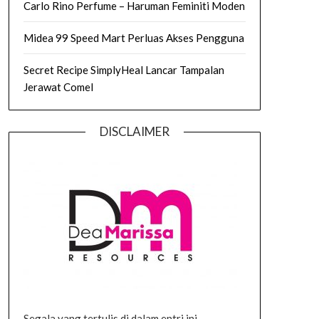
Carlo Rino Perfume – Haruman Feminiti Moden
Midea 99 Speed Mart Perluas Akses Pengguna
Secret Recipe SimplyHeal Lancar Tampalan
Jerawat Comel
DISCLAIMER
Segala yang tertulis di dalam entri ini