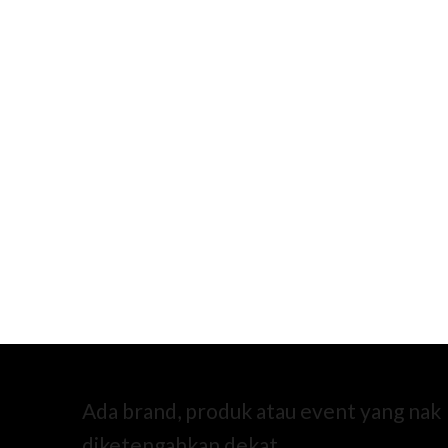
Ada brand, produk atau event yang nak
diketengahkan dekat