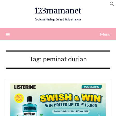
Skip
123mamanet
to
content
Solusi Hidup Sihat & Bahagia
Menu
Tag:
peminat durian