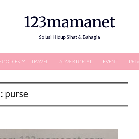
123mamanet
Solusi Hidup Sihat & Bahagia
FOODIES
TRAVEL
ADVERTORIAL
EVENT
PRI
g:
purse