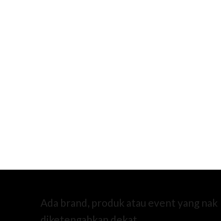
Ada brand, produk atau event yang nak
diketengahkan dekat