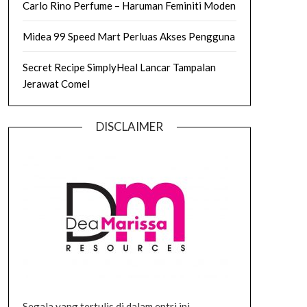
Carlo Rino Perfume – Haruman Feminiti Moden
Midea 99 Speed Mart Perluas Akses Pengguna
Secret Recipe SimplyHeal Lancar Tampalan
Jerawat Comel
DISCLAIMER
Segala yang tertulis di dalam entri ini