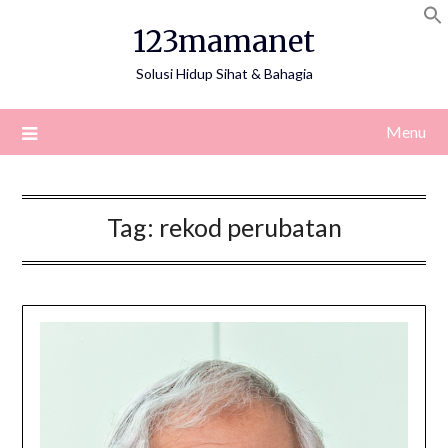
Skip
123mamanet
to
content
Solusi Hidup Sihat & Bahagia
Menu
Tag:
rekod perubatan