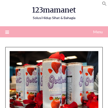
Skip
123mamanet
to
content
Solusi Hidup Sihat & Bahagia
Menu