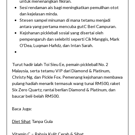
untuk menenangkan fikiran.
Sesi rendaman ais bagi meningkatkan pemulihan otot
dan kejelasan minda.
Stesen sampel minuman di mana tetamu menjadi
antara yang pertama mencuba gutC Beri Campuran.
Kejohanan pickleball sosial yang disertai oleh
pempengaruh dan selebriti seperti Cik Manggis, Mark
O’Dea, Luqman Hafidz, dan Intan Sarah.
Turut hadir ialah Toi Sieu Ee, pemain pickleball No. 2
Malaysia, serta tetamu VIP dari Diamond & Platinum,
Christy Ng, dan Pickle Fox. Pemenang kejohanan membawa
pulang hadiah menarik termasuk wang tunai RM500, raket
Six Zero Quartz, rantai berlian Diamond & Platinum, dan
baucar beli-belah RM500.
Baca Juga:
Diet Sihat
Tanpa Gula
Vitamin C
– Rahsia Kulit Cerah & Sihat