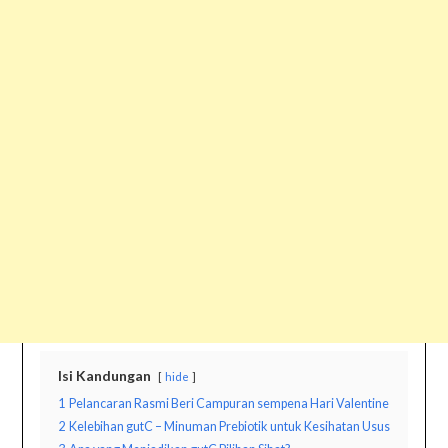
Isi Kandungan
hide
1
Pelancaran Rasmi Beri Campuran sempena Hari Valentine
2
Kelebihan gutC – Minuman Prebiotik untuk Kesihatan Usus