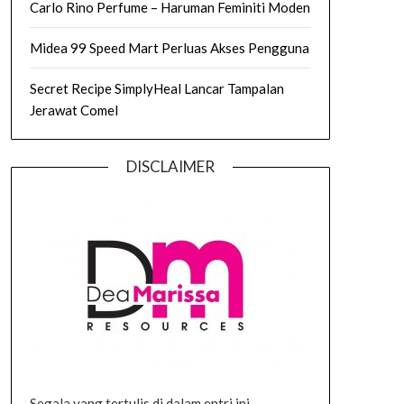
Carlo Rino Perfume – Haruman Feminiti Moden
Midea 99 Speed Mart Perluas Akses Pengguna
Secret Recipe SimplyHeal Lancar Tampalan
Jerawat Comel
DISCLAIMER
Segala yang tertulis di dalam entri ini